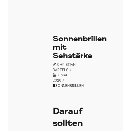
Sonnenbrillen
mit
Sehstärke
CHRISTIAN
BARTELS
8. MAI
2026
SONNENBRILLEN
Darauf
sollten