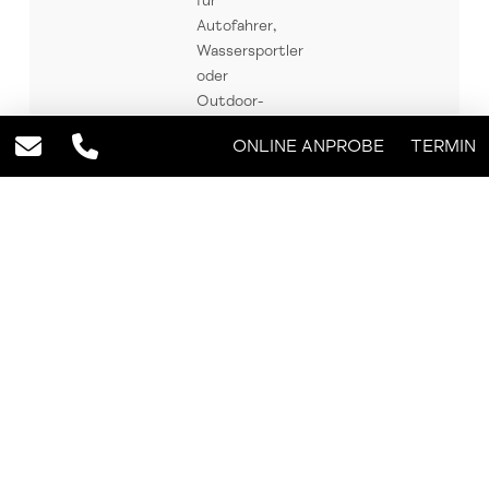
für
Autofahrer,
Wassersportler
oder
Outdoor-
Enthusiasten
ONLINE ANPROBE
TERMIN
ein großer
Vorteil.
Selbsttönende
Gläser
Diese passen
sich
wechselnden
Lichtverhältnissen
automatisch
an. Sie bieten
hohen
Komfort, sind