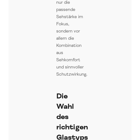
nur die
passende
Sehstärke im
Fokus,
sondern vor
allem die
Kombination
aus
Sehkomfort
und sinnvoller
Schutzwirkung.
Die
Wahl
des
richtigen
Glastyps