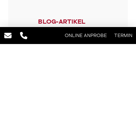
BLOG-ARTIKEL
ONLINE ANPROBE
TERMIN
Was macht eine hochwertige
Brille aus
24. JULI 2026